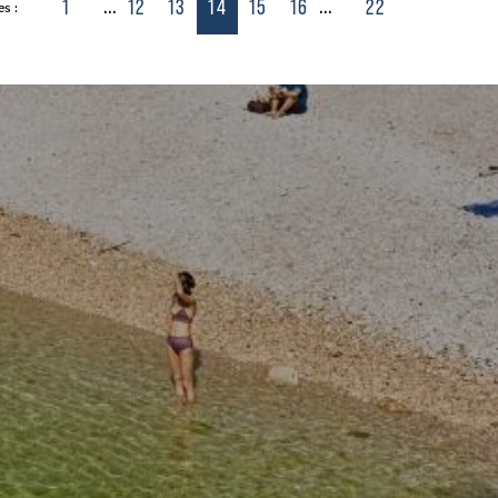
1
12
13
14
15
16
22
...
...
s :