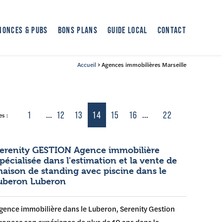
NONCES & PUBS
BONS PLANS
GUIDE LOCAL
CONTACT
Accueil
> Agences immobilières Marseille
1
12
13
14
15
16
22
...
...
s :
erenity GESTION Agence immobilière
pécialisée dans l'estimation et la vente de
aison de standing avec piscine dans le
uberon Luberon
gence immobilière dans le Luberon, Serenity Gestion
ropose son expérience de plus de 10 ans dans le...