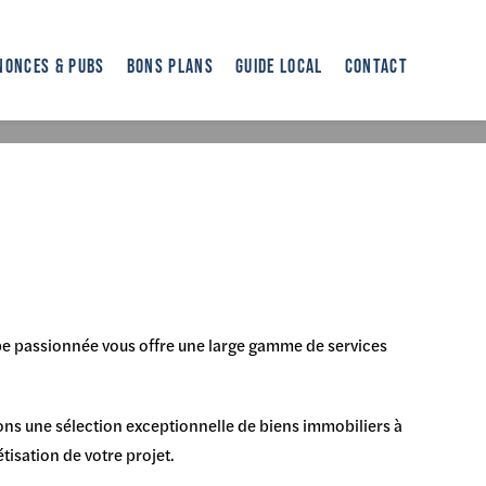
NONCES & PUBS
BONS PLANS
GUIDE LOCAL
CONTACT
gences immobilières Marseille
> Agences des Tanneurs Marseille 7ème
pe passionnée vous offre une large gamme de services
avons une sélection exceptionnelle de biens immobiliers à
isation de votre projet.