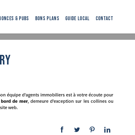
NONCES & PUBS
BONS PLANS
GUIDE LOCAL
CONTACT
ères Marseille
> Espace Immobilier Agence immobilière de luxe Sanary
ARY
Son équipe d'agents immobiliers est à votre écoute pour
n bord de mer
, demeure d'exception sur les collines ou
site web.